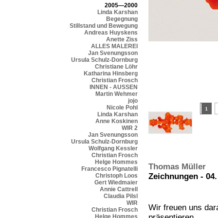
2005—2000
Linda Karshan
Begegnung
Stillstand und Bewegung
Andreas Huyskens
Anette Ziss
ALLES MALEREI
Jan Svenungsson
Ursula Schulz-Dornburg
Christiane Löhr
Katharina Hinsberg
Christian Frosch
INNEN - AUSSEN
Martin Wehmer
jojo
Nicole Pohl
Linda Karshan
Anne Koskinen
WIR 2
Jan Svenungsson
Ursula Schulz-Dornburg
Wolfgang Kessler
Christian Frosch
Helge Hommes
Thomas Müller
Francesco Pignatelli
Zeichnungen - 04
Christoph Loos
Gert Wiedmaier
Annie Cattrell
Claudia Pilsl
WIR
Wir freuen uns da
Christian Frosch
präsentieren.
Helge Hommes