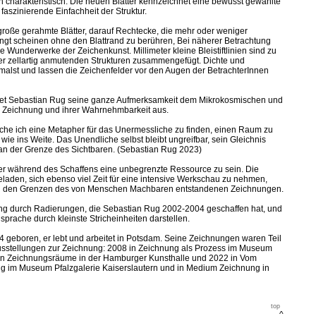
 charakteristisch. Die neuen Blätter kennzeichnet eine bewusst gewählte
 faszinierende Einfachheit der Struktur.
roße gerahmte Blätter, darauf Rechtecke, die mehr oder weniger
hängt scheinen ohne den Blattrand zu berühren, Bei näherer Betrachtung
e Wunderwerke der Zeichenkunst. Millimeter kleine Bleistiftlinien sind zu
der zellartig anmutenden Strukturen zusammengefügt. Dichte und
nimalst und lassen die Zeichenfelder vor den Augen der BetrachterInnen
met Sebastian Rug seine ganze Aufmerksamkeit dem Mikrokosmischen und
er Zeichnung und ihrer Wahrnehmbarkeit aus.
che ich eine Metapher für das Unermessliche zu finden, einen Raum zu
wie ins Weite. Das Unendliche selbst bleibt ungreifbar, sein Gleichnis
an der Grenze des Sichtbaren. (Sebastian Rug 2023)
tler während des Schaffens eine unbegrenzte Ressource zu sein. Die
eladen, sich ebenso viel Zeit für eine intensive Werkschau zu nehmen,
 an den Grenzen des von Menschen Machbaren entstandenen Zeichnungen.
ung durch Radierungen, die Sebastian Rug 2002-2004 geschaffen hat, und
sprache durch kleinste Stricheinheiten darstellen.
geboren, er lebt und arbeitet in Potsdam. Seine Zeichnungen waren Teil
r Ausstellungen zur Zeichnung: 2008 in Zeichnung als Prozess im Museum
in Zeichnungsräume in der Hamburger Kunsthalle und 2022 in Vom
 im Museum Pfalzgalerie Kaiserslautern und in Medium Zeichnung in
top
^