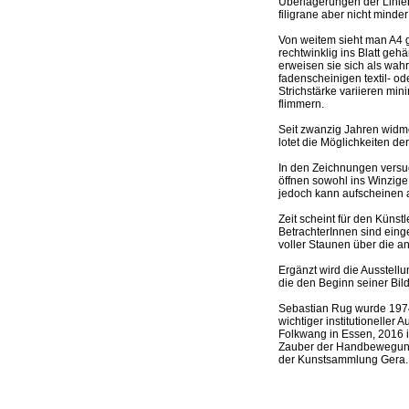
Überlagerungen der Linien
filigrane aber nicht minder
Von weitem sieht man A4 g
rechtwinklig ins Blatt ge
erweisen sie sich als wahr
fadenscheinigen textil- o
Strichstärke variieren mi
flimmern.
Seit zwanzig Jahren wid
lotet die Möglichkeiten d
In den Zeichnungen versu
öffnen sowohl ins Winzige 
jedoch kann aufscheinen 
Zeit scheint für den Küns
BetrachterInnen sind eing
voller Staunen über die
Ergänzt wird die Ausstell
die den Beginn seiner Bild
Sebastian Rug wurde 1974 
wichtiger institutionelle
Folkwang in Essen, 2016 
Zauber der Handbewegung
der Kunstsammlung Gera.