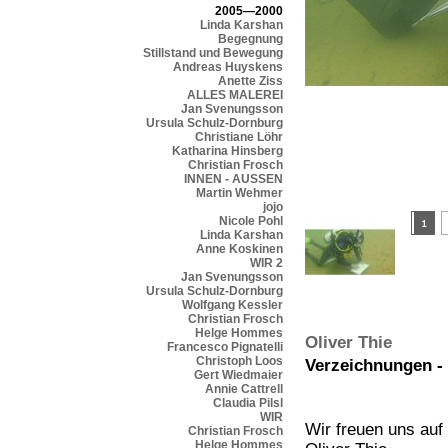
2005—2000
Linda Karshan
Begegnung
Stillstand und Bewegung
Andreas Huyskens
Anette Ziss
ALLES MALEREI
Jan Svenungsson
Ursula Schulz-Dornburg
Christiane Löhr
Katharina Hinsberg
Christian Frosch
INNEN - AUSSEN
Martin Wehmer
jojo
Nicole Pohl
Linda Karshan
Anne Koskinen
WIR 2
Jan Svenungsson
Ursula Schulz-Dornburg
Wolfgang Kessler
Christian Frosch
Helge Hommes
Oliver Thie
Francesco Pignatelli
Christoph Loos
Verzeichnungen - 
Gert Wiedmaier
Annie Cattrell
Claudia Pilsl
WIR
Wir freuen uns auf 
Christian Frosch
Helge Hommes