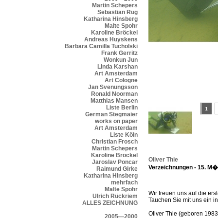
Martin Schepers
Sebastian Rug
Katharina Hinsberg
Malte Spohr
Karoline Bröckel
Andreas Huyskens
Barbara Camilla Tucholski
Frank Gerritz
Wonkun Jun
Linda Karshan
Art Amsterdam
Art Cologne
Jan Svenungsson
Ronald Noorman
Matthias Mansen
Liste Berlin
German Stegmaier
works on paper
Art Amsterdam
Liste Köln
Christian Frosch
Martin Schepers
Karoline Bröckel
Oliver Thie
Jaroslav Poncar
Verzeichnungen - 15. M�r
Raimund Girke
Katharina Hinsberg
mehrfach
Malte Spohr
Wir freuen uns auf die ers
Ulrich Rückriem
Tauchen Sie mit uns ein in
ALLES ZEICHNUNG
Oliver Thie (geboren 1983
2005—2000