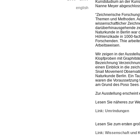
Kunststudium an der Kunst
Nanne Meyer abgeschlossen
english
“Zeichnerische Forschung“ 
Themen und Methoden. Aus
wissenschaftlicher Zeichn
darüberhinausgehende zwe
Naturkunde in Berlin war
Höhlenzikade in 1000-fach
Forschenden. Thie arbeite
Arbeitsweisen.
Wir zeigen in der Ausstel
Klopfproben mit Graphitste
Bezeichnung Verzeichnung
einen Einblick in die zei
Snail Movement Observatio
Naturkunde Berlin. Ein T
waren die Voraussetzung 
am Grund des Poso Sees 
Zur Ausstellung erscheint
Lesen Sie näheres zur W
Link: Umrindungen
Lesen Sie zum ersten gro
Link: Wissenschaft und 