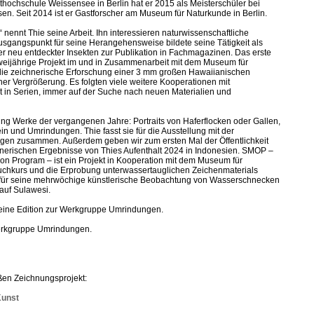
hochschule Weissensee in Berlin hat er 2015 als Meisterschüler bei
. Seit 2014 ist er Gastforscher am Museum für Naturkunde in Berlin.
nennt Thie seine Arbeit. Ihn interessieren naturwissenschaftliche
gangspunkt für seine Herangehensweise bildete seine Tätigkeit als
er neu entdeckter Insekten zur Publikation in Fachmagazinen. Das erste
ijährige Projekt im und in Zusammenarbeit mit dem Museum für
 die zeichnerische Erforschung einer 3 mm großen Hawaiianischen
er Vergrößerung. Es folgten viele weitere Kooperationen mit
t in Serien, immer auf der Suche nach neuen Materialien und
lung Werke der vergangenen Jahre: Portraits von Haferflocken oder Gallen,
in und Umrindungen. Thie fasst sie für die Ausstellung mit der
en zusammen. Außerdem geben wir zum ersten Mal der Öffentlichkeit
chnerischen Ergebnisse von Thies Aufenthalt 2024 in Indonesien. SMOP –
n Program – ist ein Projekt in Kooperation mit dem Museum für
auchkurs und die Erprobung unterwassertauglichen Zeichenmaterials
für seine mehrwöchige künstlerische Beobachtung von Wasserschnecken
auf Sulawesi.
 eine Edition zur Werkgruppe Umrindungen.
erkgruppe Umrindungen.
ßen Zeichnungsprojekt:
Kunst