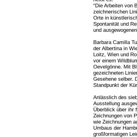
“Die Arbeiten von 
zeichnerischen Lini
Orte in künstleris
Spontanität und Re
und ausgewogenen 
Barbara Camilla Tu
der Albertina in W
Loitz, Wien und Ro
vor einem Wildblum
Oevelgönne. Mit Ble
gezeichneten Lini
Gesehene selber. D
Standpunkt der Kün
Anlässlich des sieb
Ausstellung ausgew
Überblick über ihr
Zeichnungen von P
wie Zeichnungen au
Umbaus der Hambur
großformatigen Lei