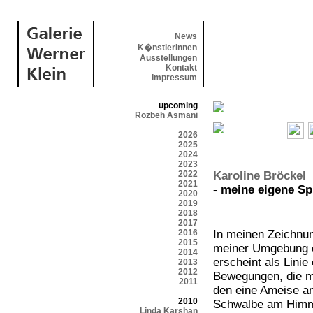
News
K�nstlerInnen
Ausstellungen
Kontakt
Impressum
upcoming
Rozbeh Asmani
2026
2025
2024
2023
2022
Karoline Bröckel
2021
- meine eigene Sp
2020
2019
2018
2017
2016
In meinen Zeichnu
2015
meiner Umgebung er
2014
erscheint als Linie
2013
2012
Bewegungen, die m
2011
den eine Ameise a
2010
Schwalbe am Himme
Linda Karshan