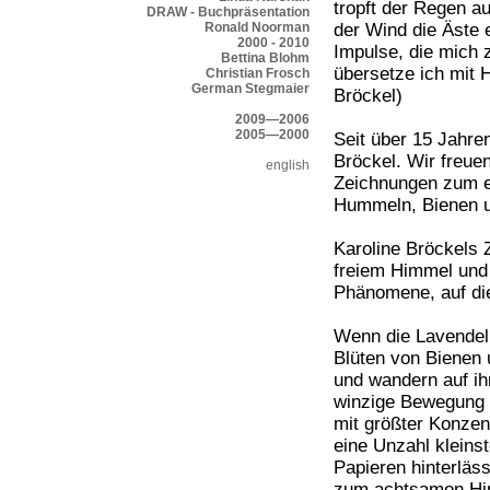
tropft der Regen a
DRAW - Buchpräsentation
Ronald Noorman
der Wind die Äste 
2000 - 2010
Impulse, die mich
Bettina Blohm
übersetze ich mit 
Christian Frosch
German Stegmaier
Bröckel)
2009—2006
2005—2000
Seit über 15 Jahre
Bröckel. Wir freue
english
Zeichnungen zum e
Hummeln, Bienen u
Karoline Bröckels 
freiem Himmel und 
Phänomene, auf die
Wenn die Lavendel
Blüten von Bienen 
und wandern auf ih
winzige Bewegung a
mit größter Konzen
eine Unzahl kleinst
Papieren hinterläss
zum achtsamen Hin