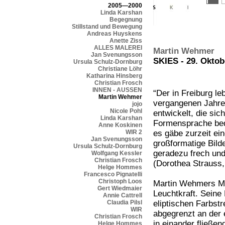
2005—2000
Linda Karshan
Begegnung
Stillstand und Bewegung
Andreas Huyskens
Anette Ziss
ALLES MALEREI
Martin Wehmer
Jan Svenungsson
SKIES - 29. Oktob
Ursula Schulz-Dornburg
Christiane Löhr
Katharina Hinsberg
Christian Frosch
INNEN - AUSSEN
“Der in Freiburg l
Martin Wehmer
vergangenen Jahren
jojo
Nicole Pohl
entwickelt, die sic
Linda Karshan
Formensprache bed
Anne Koskinen
WIR 2
es gäbe zurzeit e
Jan Svenungsson
großformatige Bild
Ursula Schulz-Dornburg
geradezu frech und
Wolfgang Kessler
Christian Frosch
(Dorothea Strauss,
Helge Hommes
Francesco Pignatelli
Christoph Loos
Martin Wehmers Mal
Gert Wiedmaier
Leuchtkraft. Seine
Annie Cattrell
Claudia Pilsl
eliptischen Farbstr
WIR
abgegrenzt an der 
Christian Frosch
in einander fließen
Helge Hommes