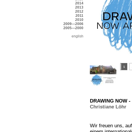
2014
2013
2012
2011
2010
2009—2006
2005—2000
english
DRAWING NOW - Pa
Christiane Löhr
Wir freuen uns, a
einem internationa