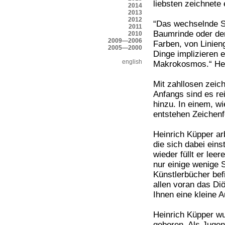
liebsten zeichnete e
2014
2013
2012
“Das wechselnde S
2011
Baumrinde oder der 
2010
2009—2006
Farben, von Linien
2005—2000
Dinge implizieren 
english
Makrokosmos.“ Hei
Mit zahllosen zeich
Anfangs sind es re
hinzu. In einem, wi
entstehen Zeichenf
Heinrich Küpper arb
die sich dabei ein
wieder füllt er le
nur einige wenige S
Künstlerbücher bef
allen voran das D
Ihnen eine kleine 
Heinrich Küpper wu
geboren. Als Jugen